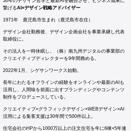
30年のデザイン哲学と最新AIを融合させ、ビジネス成果に
繋げる
AI×デザイン戦略アドバイザー
1971年 鹿児島市生まれ（鹿児島市在住）
デザイン会社勤務後、デザイン企画会社を事業承継し代表
取締役に。
その法人を一時休眠し、（株）南九州デジタルの事業部の
クリエイティブディレクターを9年間務める。
2022年1月、シゲサンワークス始動。
長年にわたるオフラインの経験をオンラインや最新のAIも
活用し、人間味を前面に出すブランディングやコンテンツ
制作をプロデュースしている。
クリエイティブ×グラフィックデザイン×WEBデザイン×AI
活用による集客支援は30年間で500件以上。
住宅会社のHPから1000万以上の注文住宅を年に6棟×5年連