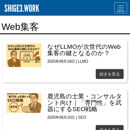
Navi
Web集客
なぜLLMOが次世代のWeb
集客の鍵となるのか？
2025年09月19日
|
LLMO
続きを見る
鹿児島の士業・コンサルタ
ント向け｜「専門性」を武
器にするSEO戦略
2025年09月10日
|
SEO
続きを見る