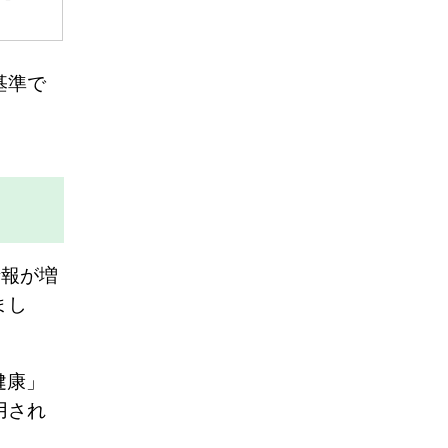
基準で
情報が増
まし
。
健康」
用され