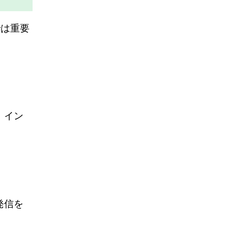
では重要
、イン
発信を