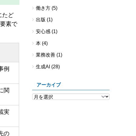
働き方
(5)
にたど
出版
(1)
の要素で
安心感
(1)
本
(4)
業務改善
(1)
生成AI
(28)
事例
アーカイブ
に関
載実
先の