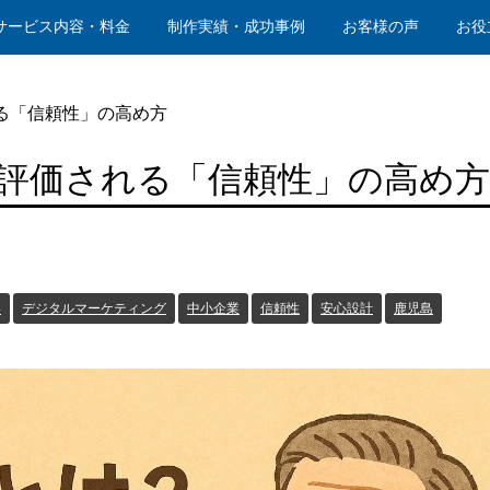
サービス内容・料金
制作実績・成功事例
お客様の声
お役
される「信頼性」の高め方
gleに評価される「信頼性」の高め方
略
デジタルマーケティング
中小企業
信頼性
安心設計
鹿児島