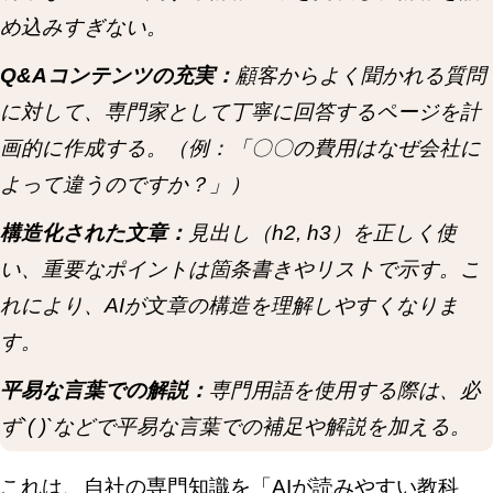
め込みすぎない。
Q&Aコンテンツの充実：
顧客からよく聞かれる質問
に対して、専門家として丁寧に回答するページを計
画的に作成する。（例：「〇〇の費用はなぜ会社に
よって違うのですか？」）
構造化された文章：
見出し（h2, h3）を正しく使
い、重要なポイントは箇条書きやリストで示す。こ
れにより、AIが文章の構造を理解しやすくなりま
す。
平易な言葉での解説：
専門用語を使用する際は、必
ず`( )`などで平易な言葉での補足や解説を加える。
これは、自社の専門知識を「AIが読みやすい教科