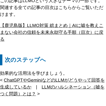
この記事はLLMOという大きなテーマの一部です。
関連する全ての記事の目次はこちらからご覧いただ
けます。
【鹿児島版】LLMO対策 総まとめ｜AIに嘘を教えこ
まない会社の信頼を未来永劫守る手順（目次）に戻
る
次のステップへ
効果的な活用法を学びましょう。
<
ChatGPTやGeminiなどのLLMがどうやって回答を
生成しているか
|
LLMのハルシネーション（嘘を
つく問題）とは？
>