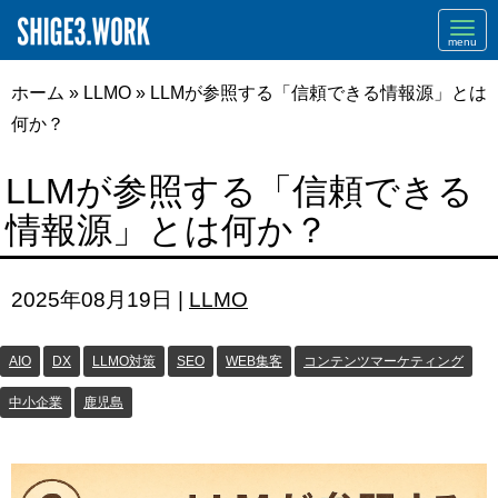
Navi
ホーム
»
LLMO
»
LLMが参照する「信頼できる情報源」とは
何か？
LLMが参照する「信頼できる
情報源」とは何か？
2025年08月19日
|
LLMO
AIO
DX
LLMO対策
SEO
WEB集客
コンテンツマーケティング
中小企業
鹿児島