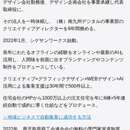
デザイン会社勤務後、デザイン企画会社を事業承継し代表
取締役に。
その法人を一時休眠し、（株）南九州デジタルの事業部の
クリエイティブディレクターを9年間務める。
2022年1月、シゲサンワークス始動。
長年にわたるオフラインの経験をオンラインや最新のAIも
活用し、人間味を前面に出すブランディングやコンテンツ
制作をプロデュースしている。
クリエイティブ×グラフィックデザイン×WEBデザイン×AI
活用による集客支援は30年間で500件以上。
住宅会社のHPから1000万以上の注文住宅を年に6棟×5年連
続自動で成約に導く仕組などをプロデュース。
＞地域ビジネスで自動集客に成功する方法
2022年、鹿児島県商工会連合会の無料の専門家派遣制度、