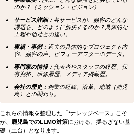
のか？（ミッション・ビジョン）
サービス詳細：
各サービスが、顧客のどんな
課題を、どのように解決するのか？具体的な
工程や他社との違い。
実績・事例：
過去の具体的なプロジェクト内
容、顧客の声、ビフォーアフターのデータ。
専門家の情報：
代表者やスタッフの経歴、保
有資格、研修履歴、メディア掲載歴。
会社の歴史：
創業の経緯、沿革、地域（鹿児
島）との関わり。
これらの情報を整理した「*ナレッジベース」こそ
が、
鹿児島でのLLMO対策
における、揺るぎない基
礎（土台）となります。