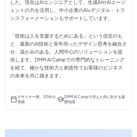
した。現在はAIエンジニアとして、生成AIやAIエージ
ェントの力を活用し、中小企業のAI×デジタル・トラ
ンスフォーメーションもサポートしています。
「技術は人を支援するためにある」という信念のも
と、最新のAI技術と長年培ったデザイン思考を融合さ
せ、温かみのある、人間中心のソリューションを提
供します。DMM AI Campでの専門的なトレーニング
を経て、確かな技術力と創造性でお客様のビジネス
の未来を共に描きます。
デザイナー歴、30年の
DMM AI Campで学んだAIに対する基
calendar_today
school
実績
礎知識