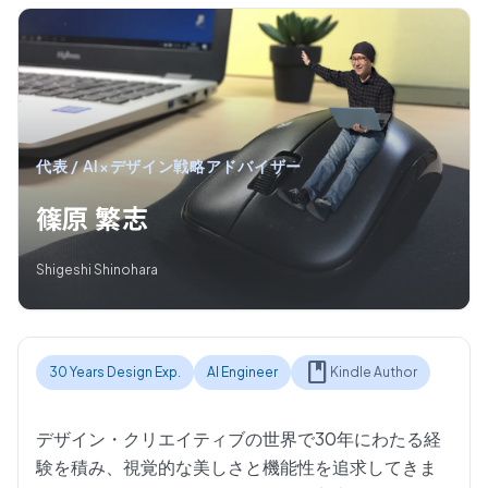
代表 / AI×デザイン戦略アドバイザー
篠原 繁志
Shigeshi Shinohara
book
30 Years Design Exp.
AI Engineer
Kindle Author
デザイン・クリエイティブの世界で30年にわたる経
験を積み、視覚的な美しさと機能性を追求してきま