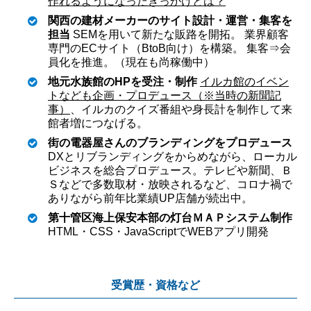
作れるようになったきっかけとは？
関西の建材メーカーのサイト設計・運営・集客を
担当
SEMを用いて新たな販路を開拓。
業界顧客
専門のECサイト（BtoB向け）を構築。
集客⇒会
員化を推進。（現在も尚稼働中）
地元水族館のHPを受注・制作
イルカ館のイベン
トなども企画・プロデュース（※当時の新聞記
事）
、イルカのクイズ番組や身長計を制作して来
館者増につなげる。
街の電器屋さんのブランディングをプロデュース
DXとリブランディングをからめながら、ローカル
ビジネスを総合プロデュース。テレビや新聞、Ｂ
Ｓなどで多数取材・放映されるなど、コロナ禍で
ありながら前年比業績UP店舗が続出中。
第十管区海上保安本部の灯台ＭＡＰシステム制作
HTML・CSS・JavaScriptでWEBアプリ開発
受賞歴・資格など