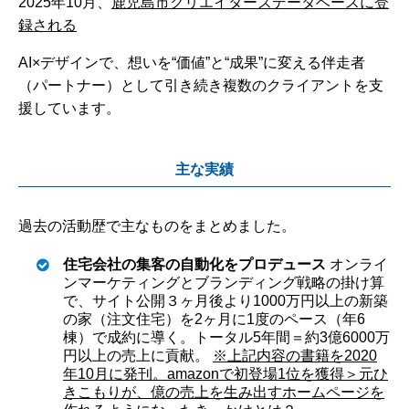
2025年10月、
鹿児島市クリエイターズデータベースに登
録される
AI×デザインで、想いを“価値”と“成果”に変える伴走者
（パートナー）として引き続き複数のクライアントを支
援しています。
主な実績
過去の活動歴で主なものをまとめました。
住宅会社の集客の自動化をプロデュース
オンライ
ンマーケティングとブランディング戦略の掛け算
で、サイト公開３ヶ月後より1000万円以上の新築
の家（注文住宅）を2ヶ月に1度のペース（年6
棟）で成約に導く。トータル5年間＝約3億6000万
円以上の売上に貢献。
※上記内容の書籍を2020
年10月に発刊。amazonで初登場1位を獲得
＞元ひ
きこもりが、億の売上を生み出すホームページを