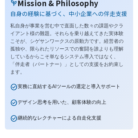
Mission & Philosophy
psychiatry
自身の経験に基づく、中小企業への伴走支援
私自身が事業を営む中で直面した数々の課題やクラ
イアント様の難題。それらを乗り越えてきた実体験
こそが、シゲサンワークスの原動力です。経営者の
孤独や、限られたリソースでの奮闘を誰よりも理解
しているからこそ単なるシステム導入ではなく、
「伴走者（パートナー）」としての支援をお約束し
ます。
check_circle
実務に直結するAIツールの選定と導入サポート
check_circle
デザイン思考を用いた、顧客体験の向上
check_circle
継続的なレクチャーによる自走化支援