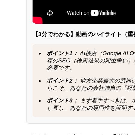
【3分でわかる】動画のハイライト（重
ポイント1：
AI検索（Google A
存のSEO（検索結果の順位争い）
必要です。
ポイント2：
地方企業最大の武器は
らこそ、あなたの会社独自の「経
ポイント3：
まず着手すべきは、ホ
し直し、あなたの専門性を証明す