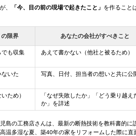
すが、
「今、目の前の現場で起きたこと」
を作ること
）の限界
あなたの会社がすべきこと
らでも収集
あえて書かない（他社と被るため）
いないた
写真、日付、担当者の想いと共に公
ないため）
「なぜ失敗したか」「どう乗り越え
か」を詳述
児島の工務店さんは、最新の断熱技術を教科書的に
高温多湿な夏、築40年の家をリフォームした際に直