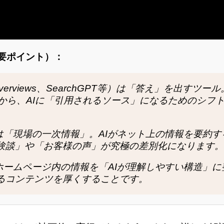
要ポイント）：
I Overviews、SearchGPT等）は「答え」を出すツー
から、AIに「引用されるソース」になるためのシフ
「現場の一次情報」。AIがネット上の情報を要約す
験談」や「お客様の声」が究極の差別化になります。
ームページ内の情報を「AIが理解しやすい構造」に
るコンテンツを厚くすることです。