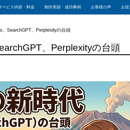
サービス内容・料金
制作実績・成功事例
お客様の声
お役
ews、SearchGPT、Perplexityの台頭
、SearchGPT、Perplexityの台頭