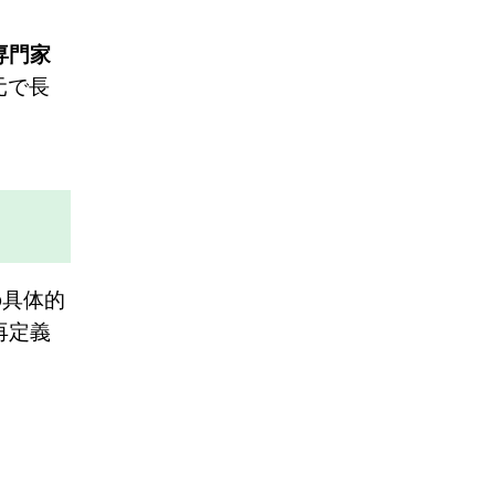
専門家
元で長
の具体的
再定義