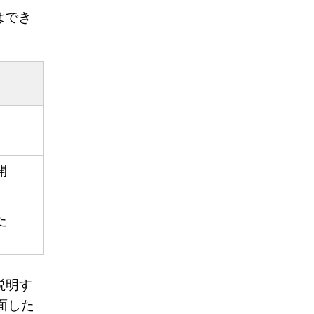
はでき
開
た
説明す
面した