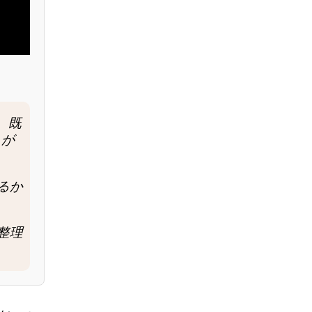
ル。既
トが
るか
整理