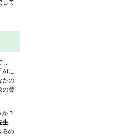
説して
でし
「AIに
なたの
象の脅
うか？
先生
きるの