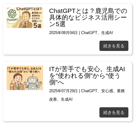
ChatGPTとは？鹿児島での
具体的なビジネス活用シー
ン5選
2025年08月04日
|
ChatGPT
、
生成AI
続きを見る
ITが苦手でも安心。生成AI
を“使われる側”から“使う
側”へ
2025年07月29日
|
ChatGPT
、
安心感
、
業務
改善
、
生成AI
続きを見る