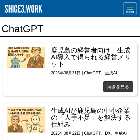
Navi
ChatGPT
鹿児島の経営者向け｜生成
AI導入で得られる経営メリ
ット
2025年08月31日
|
ChatGPT
、
生成AI
続きを見る
生成AIが鹿児島の中小企業
の「人手不足」を解決する
仕組み
2025年08月22日
|
ChatGPT
、
DX
、
生成AI