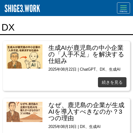
Navi
DX
生成AIが鹿児島の中小企業
の「人手不足」を解決する
仕組み
2025年08月22日
|
ChatGPT
、
DX
、
生成AI
続きを見る
なぜ、鹿児島の企業が生成
AIを導入すべきなのか？3
つの理由
2025年08月19日
|
DX
、
生成AI