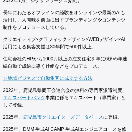
2022年1月、シゲサンワークス始動。
長年にわたるオフラインの経験をオンラインや最新のAIも
活用し、人間味を前面に出すブランディングやコンテンツ
制作をプロデュースしている。
クリエイティブ×グラフィックデザイン×WEBデザイン×AI
活用による集客支援は30年間で500件以上。
住宅会社のHPから1000万以上の注文住宅を年に6棟×5年連
続自動で成約に導く仕組などをプロデュース。
＞地域ビジネスで自動集客に成功する方法
2022年、鹿児島県商工会連合会の無料の専門家派遣制度、
エキスパートバンク
事業に係るエキスパート（専門家）と
して登録。
2025年、
鹿児島市クリエイターズデータベース
に登録。
2025年、DMM 生成AI CAMP 生成AIエンジニアコースを修