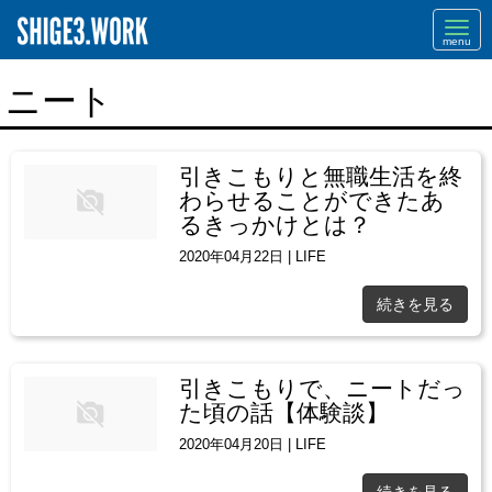
Navi
ニート
引きこもりと無職生活を終
わらせることができたあ
るきっかけとは？
2020年04月22日
|
LIFE
続きを見る
引きこもりで、ニートだっ
た頃の話【体験談】
2020年04月20日
|
LIFE
続きを見る