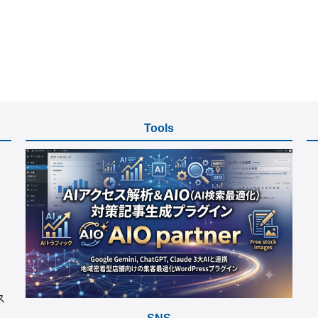
Tools
ス