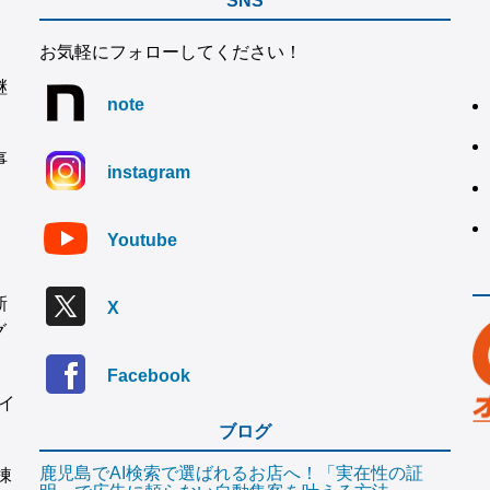
SNS
お気軽にフォローしてください！
継
note
事
instagram
Youtube
新
X
グ
Facebook
イ
ブログ
鹿児島でAI検索で選ばれるお店へ！「実在性の証
棟