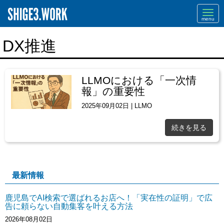
Navi
DX推進
LLMOにおける「一次情
報」の重要性
2025年09月02日
|
LLMO
続きを見る
最新情報
鹿児島でAI検索で選ばれるお店へ！「実在性の証明」で広
告に頼らない自動集客を叶える方法
2026年08月02日