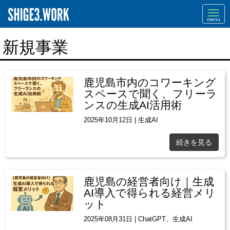
Navi
新規事業
鹿児島市内のコワーキング
スペースで聞く、フリーラ
ンスの生成AI活用術
2025年10月12日
|
生成AI
続きを見る
鹿児島の経営者向け｜生成
AI導入で得られる経営メリ
ット
2025年08月31日
|
ChatGPT
、
生成AI