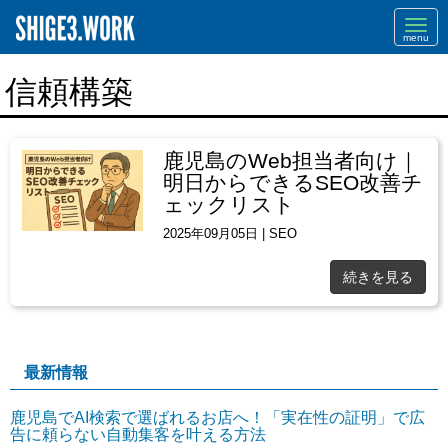
Navi
信頼構築
鹿児島のWeb担当者向け｜
明日からできるSEO改善チ
ェックリスト
2025年09月05日
|
SEO
続きを見る
最新情報
鹿児島でAI検索で選ばれるお店へ！「実在性の証明」で広
告に頼らない自動集客を叶える方法