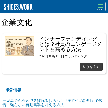
Navi
企業文化
インナーブランディング
とは？社員のエンゲージメ
ントを高める方法
2025年08月15日
|
ブランディング
続きを見る
最新情報
鹿児島でAI検索で選ばれるお店へ！「実在性の証明」で広
告に頼らない自動集客を叶える方法