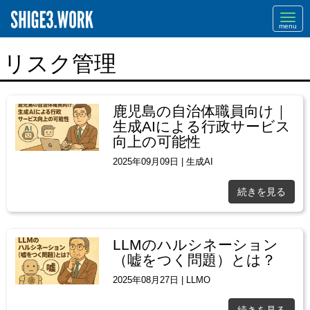
Navi
リスク管理
鹿児島の自治体職員向け｜
生成AIによる行政サービス
向上の可能性
2025年09月09日
|
生成AI
続きを見る
LLMのハルシネーション
（嘘をつく問題）とは？
2025年08月27日
|
LLMO
続きを見る