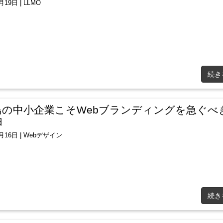
9月19日
|
LLMO
続き
島の中小企業こそWebブランディングを急ぐべ
由
9月16日
|
Webデザイン
続き