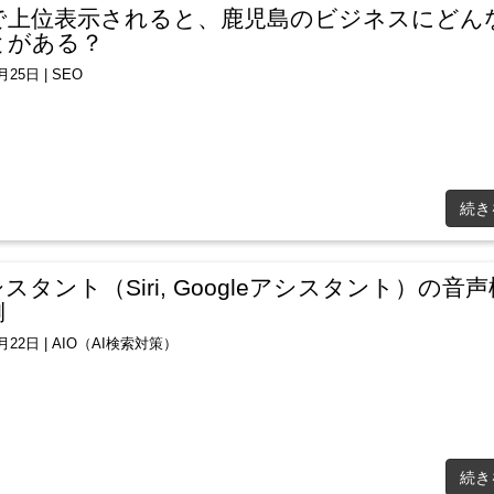
Oで上位表示されると、鹿児島のビジネスにどん
とがある？
8月25日
|
SEO
続き
シスタント（Siri, Googleアシスタント）の音
側
8月22日
|
AIO（AI検索対策）
続き