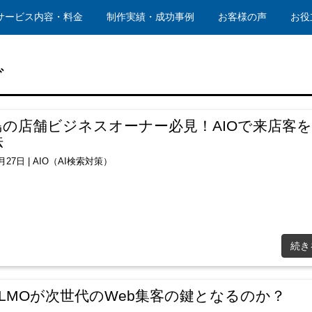
サービス内容・料金
制作実績・成功事例
お客様の声
お役
グ
島の店舗ビジネスオーナー必見！AIOで来店客
法
1月27日
|
AIO（AI検索対策）
続き
LMOが次世代のWeb集客の鍵となるのか？