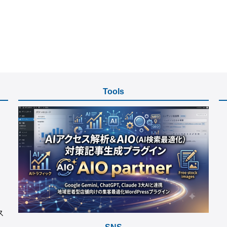
Tools
ス