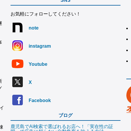
SNS
お気軽にフォローしてください！
継
note
事
instagram
Youtube
新
X
グ
Facebook
イ
ブログ
鹿児島でAI検索で選ばれるお店へ！「実在性の証
棟