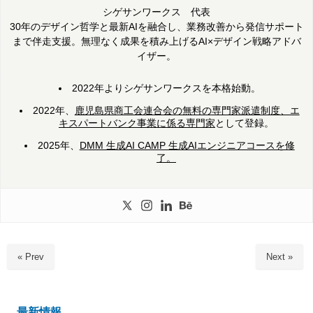
シゲサンワークス 代表
30年のデザイン哲学と最新AIを融合し、業務改善から発信サポート
まで伴走支援。無理なく成果を積み上げるAI×デザイン戦略アドバ
イザー。
2022年よりシゲサンワークスを本格始動。
2022年、
鹿児島県商工会連合会の無料の専門家派遣制度、エ
キスパートバンク事業に係る専門家
として登録。
2025年、
DMM 生成AI CAMP 生成AIエンジニアコースを修
了。
« Prev
Next »
最新情報