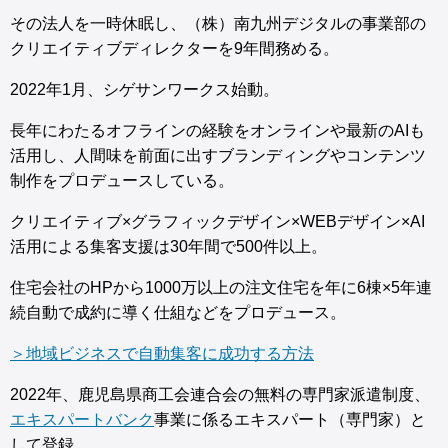
その法人を一時休眠し、（株）南九州デジタルの事業部の
クリエイティブディレクターを9年間務める。
2022年1月、シゲサンワークス始動。
長年にわたるオフラインの経験をオンラインや最新のAIも
活用し、人間味を前面に出すブランディングやコンテンツ
制作をプロデュースしている。
クリエイティブ×グラフィックデザイン×WEBデザイン×AI
活用による集客支援は30年間で500件以上。
住宅会社のHPから1000万以上の注文住宅を年に6棟×5年連
続自動で成約に導く仕組などをプロデュース。
＞地域ビジネスで自動集客に成功する方法
2022年、鹿児島県商工会連合会の無料の専門家派遣制度、
エキスパートバンク
事業に係るエキスパート（専門家）と
して登録。