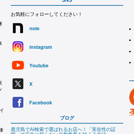
SNS
お気軽にフォローしてください！
継
note
事
instagram
Youtube
新
X
グ
Facebook
イ
ブログ
鹿児島でAI検索で選ばれるお店へ！「実在性の証
棟