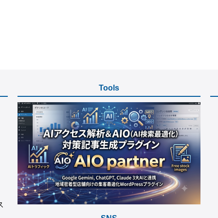
Tools
ス