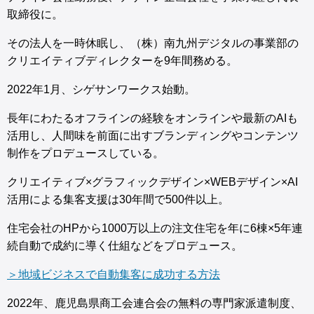
取締役に。
その法人を一時休眠し、（株）南九州デジタルの事業部の
クリエイティブディレクターを9年間務める。
2022年1月、シゲサンワークス始動。
長年にわたるオフラインの経験をオンラインや最新のAIも
活用し、人間味を前面に出すブランディングやコンテンツ
制作をプロデュースしている。
クリエイティブ×グラフィックデザイン×WEBデザイン×AI
活用による集客支援は30年間で500件以上。
住宅会社のHPから1000万以上の注文住宅を年に6棟×5年連
続自動で成約に導く仕組などをプロデュース。
＞地域ビジネスで自動集客に成功する方法
2022年、鹿児島県商工会連合会の無料の専門家派遣制度、