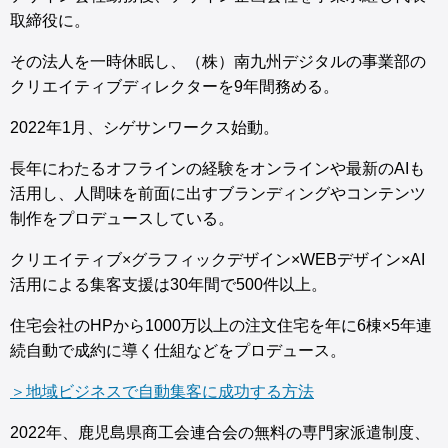
取締役に。
その法人を一時休眠し、（株）南九州デジタルの事業部の
クリエイティブディレクターを9年間務める。
2022年1月、シゲサンワークス始動。
長年にわたるオフラインの経験をオンラインや最新のAIも
活用し、人間味を前面に出すブランディングやコンテンツ
制作をプロデュースしている。
クリエイティブ×グラフィックデザイン×WEBデザイン×AI
活用による集客支援は30年間で500件以上。
住宅会社のHPから1000万以上の注文住宅を年に6棟×5年連
続自動で成約に導く仕組などをプロデュース。
＞地域ビジネスで自動集客に成功する方法
2022年、鹿児島県商工会連合会の無料の専門家派遣制度、