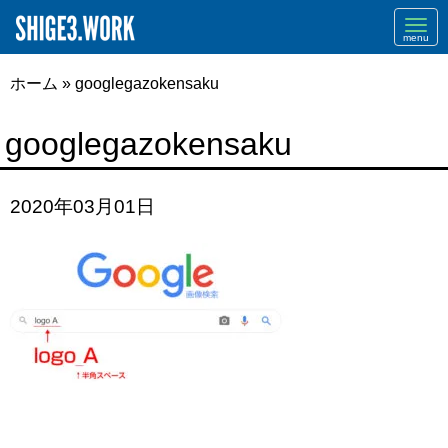
Navi
ホーム
»
googlegazokensaku
googlegazokensaku
2020年03月01日