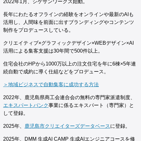
2022年1月、シゲサンワークス始動。
長年にわたるオフラインの経験をオンラインや最新のAIも
活用し、人間味を前面に出すブランディングやコンテンツ
制作をプロデュースしている。
クリエイティブ×グラフィックデザイン×WEBデザイン×AI
活用による集客支援は30年間で500件以上。
住宅会社のHPから1000万以上の注文住宅を年に6棟×5年連
続自動で成約に導く仕組などをプロデュース。
＞地域ビジネスで自動集客に成功する方法
2022年、鹿児島県商工会連合会の無料の専門家派遣制度、
エキスパートバンク
事業に係るエキスパート（専門家）と
して登録。
2025年、
鹿児島市クリエイターズデータベース
に登録。
2025年、DMM 生成AI CAMP 生成AIエンジニアコースを修