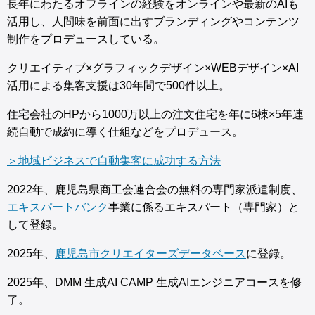
長年にわたるオフラインの経験をオンラインや最新のAIも
活用し、人間味を前面に出すブランディングやコンテンツ
制作をプロデュースしている。
クリエイティブ×グラフィックデザイン×WEBデザイン×AI
活用による集客支援は30年間で500件以上。
住宅会社のHPから1000万以上の注文住宅を年に6棟×5年連
続自動で成約に導く仕組などをプロデュース。
＞地域ビジネスで自動集客に成功する方法
2022年、鹿児島県商工会連合会の無料の専門家派遣制度、
エキスパートバンク
事業に係るエキスパート（専門家）と
して登録。
2025年、
鹿児島市クリエイターズデータベース
に登録。
2025年、DMM 生成AI CAMP 生成AIエンジニアコースを修
了。