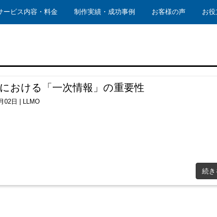
サービス内容・料金
制作実績・成功事例
お客様の声
お役
Oにおける「一次情報」の重要性
9月02日
|
LLMO
続き