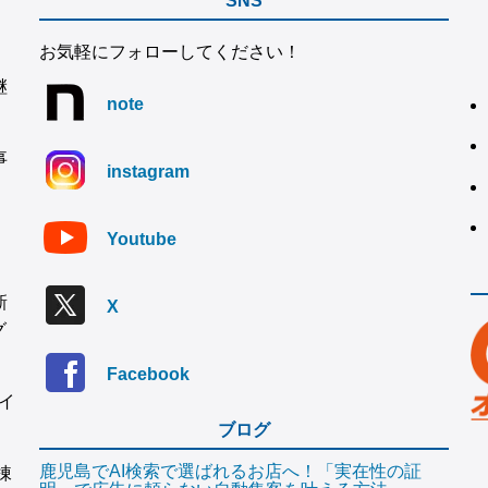
SNS
お気軽にフォローしてください！
継
note
事
instagram
Youtube
新
X
グ
Facebook
イ
ブログ
鹿児島でAI検索で選ばれるお店へ！「実在性の証
棟