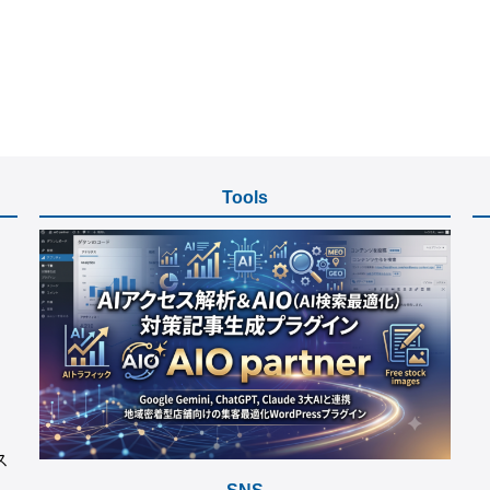
Tools
ス