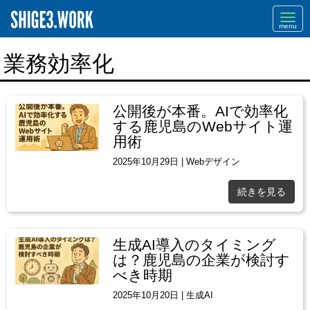
Navi
業務効率化
公開後が本番。AIで効率化
する鹿児島のWebサイト運
用術
2025年10月29日
|
Webデザイン
続きを見る
生成AI導入のタイミング
は？鹿児島の企業が検討す
べき時期
2025年10月20日
|
生成AI