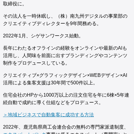
取締役に。
その法人を一時休眠し、（株）南九州デジタルの事業部の
クリエイティブディレクターを9年間務める。
2022年1月、シゲサンワークス始動。
長年にわたるオフラインの経験をオンラインや最新のAIも
活用し、人間味を前面に出すブランディングやコンテンツ
制作をプロデュースしている。
クリエイティブ×グラフィックデザイン×WEBデザイン×AI
活用による集客支援は30年間で500件以上。
住宅会社のHPから1000万以上の注文住宅を年に6棟×5年連
続自動で成約に導く仕組などをプロデュース。
＞地域ビジネスで自動集客に成功する方法
2022年、鹿児島県商工会連合会の無料の専門家派遣制度、