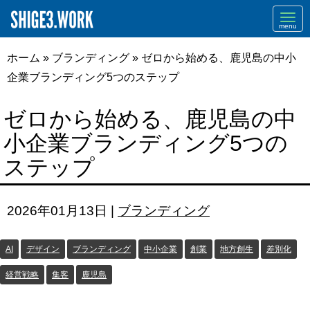
Navi
ホーム
»
ブランディング
»
ゼロから始める、鹿児島の中小
企業ブランディング5つのステップ
ゼロから始める、鹿児島の中
小企業ブランディング5つの
ステップ
2026年01月13日
|
ブランディング
AI
デザイン
ブランディング
中小企業
創業
地方創生
差別化
経営戦略
集客
鹿児島