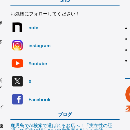
SNS
お気軽にフォローしてください！
継
note
事
instagram
Youtube
新
X
グ
Facebook
イ
ブログ
鹿児島でAI検索で選ばれるお店へ！「実在性の証
棟