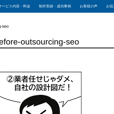
サービス内容・料金
制作実績・成功事例
お客様の声
お役
g-seo
efore-outsourcing-seo