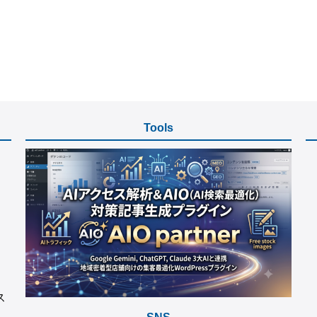
Tools
ス