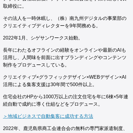
取締役に。
その法人を一時休眠し、（株）南九州デジタルの事業部の
クリエイティブディレクターを9年間務める。
2022年1月、シゲサンワークス始動。
長年にわたるオフラインの経験をオンラインや最新のAIも
活用し、人間味を前面に出すブランディングやコンテンツ
制作をプロデュースしている。
クリエイティブ×グラフィックデザイン×WEBデザイン×AI
活用による集客支援は30年間で500件以上。
住宅会社のHPから1000万以上の注文住宅を年に6棟×5年連
続自動で成約に導く仕組などをプロデュース。
＞地域ビジネスで自動集客に成功する方法
2022年、鹿児島県商工会連合会の無料の専門家派遣制度、