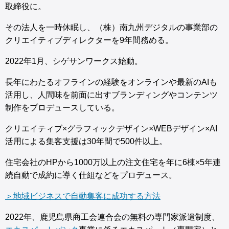
取締役に。
その法人を一時休眠し、（株）南九州デジタルの事業部の
クリエイティブディレクターを9年間務める。
2022年1月、シゲサンワークス始動。
長年にわたるオフラインの経験をオンラインや最新のAIも
活用し、人間味を前面に出すブランディングやコンテンツ
制作をプロデュースしている。
クリエイティブ×グラフィックデザイン×WEBデザイン×AI
活用による集客支援は30年間で500件以上。
住宅会社のHPから1000万以上の注文住宅を年に6棟×5年連
続自動で成約に導く仕組などをプロデュース。
＞地域ビジネスで自動集客に成功する方法
2022年、鹿児島県商工会連合会の無料の専門家派遣制度、