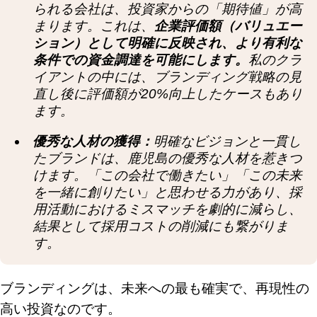
られる会社は、投資家からの「期待値」が高
まります。これは、
企業評価額（バリュエー
ション）として明確に反映され、より有利な
条件での資金調達を可能にします。
私のクラ
イアントの中には、ブランディング戦略の見
直し後に評価額が20%向上したケースもあり
ます。
優秀な人材の獲得：
明確なビジョンと一貫し
たブランドは、鹿児島の優秀な人材を惹きつ
けます。「この会社で働きたい」「この未来
を一緒に創りたい」と思わせる力があり、採
用活動におけるミスマッチを劇的に減らし、
結果として採用コストの削減にも繋がりま
す。
ブランディングは、未来への最も確実で、再現性の
高い投資なのです。