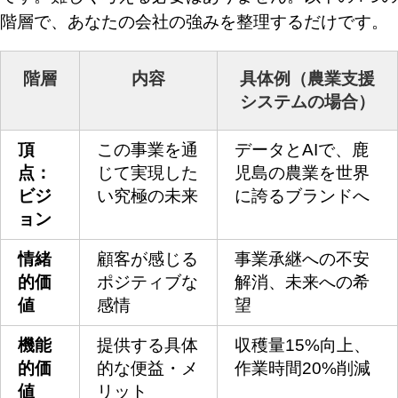
階層で、あなたの会社の強みを整理するだけです。
階層
内容
具体例（農業支援
システムの場合）
頂
この事業を通
データとAIで、鹿
点：
じて実現した
児島の農業を世界
ビジ
い究極の未来
に誇るブランドへ
ョン
情緒
顧客が感じる
事業承継への不安
的価
ポジティブな
解消、未来への希
値
感情
望
機能
提供する具体
収穫量15%向上、
的価
的な便益・メ
作業時間20%削減
値
リット