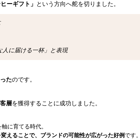
ーヒーギフト」
という方向へ舵を切りました。
応
な人に届ける一杯」と表現
った
のです。
客層
を獲得することに成功しました。
を軸に育てる時代。
を変えることで、ブランドの可能性が広がった好例
です