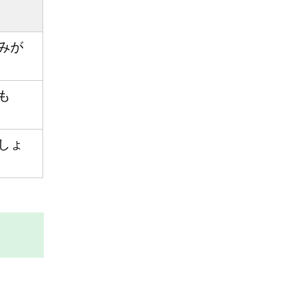
みが
も
しょ