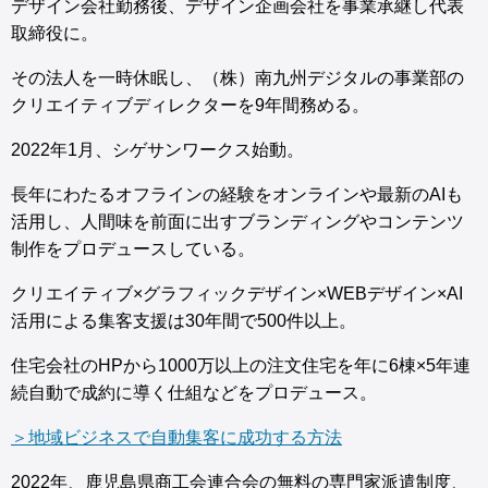
デザイン会社勤務後、デザイン企画会社を事業承継し代表
取締役に。
その法人を一時休眠し、（株）南九州デジタルの事業部の
クリエイティブディレクターを9年間務める。
2022年1月、シゲサンワークス始動。
長年にわたるオフラインの経験をオンラインや最新のAIも
活用し、人間味を前面に出すブランディングやコンテンツ
制作をプロデュースしている。
クリエイティブ×グラフィックデザイン×WEBデザイン×AI
活用による集客支援は30年間で500件以上。
住宅会社のHPから1000万以上の注文住宅を年に6棟×5年連
続自動で成約に導く仕組などをプロデュース。
＞地域ビジネスで自動集客に成功する方法
2022年、鹿児島県商工会連合会の無料の専門家派遣制度、