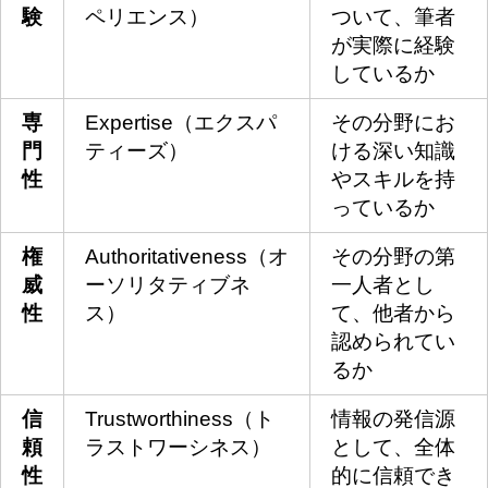
験
ペリエンス）
ついて、筆者
が実際に経験
しているか
専
Expertise（エクスパ
その分野にお
門
ティーズ）
ける深い知識
性
やスキルを持
っているか
権
Authoritativeness（オ
その分野の第
威
ーソリタティブネ
一人者とし
性
ス）
て、他者から
認められてい
るか
信
Trustworthiness（ト
情報の発信源
頼
ラストワーシネス）
として、全体
性
的に信頼でき