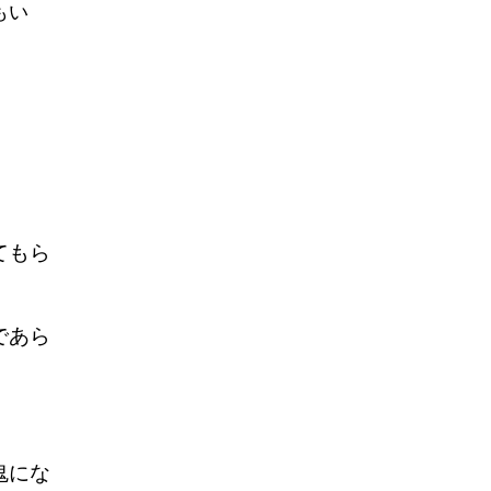
もい
てもら
であら
鬼にな