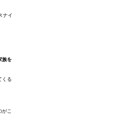
スナイ
家族を
てくる
のがこ