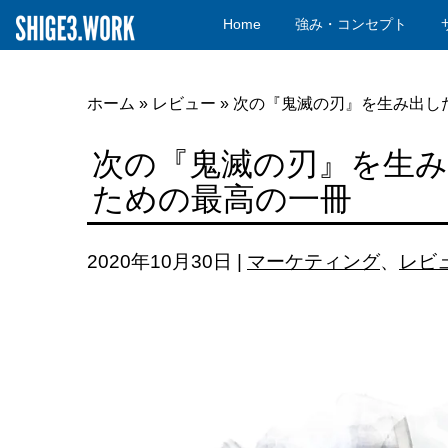
Home
強み・コンセプト
ホーム
»
レビュー
»
次の『鬼滅の刃』を生み出し
次の『鬼滅の刃』を生
ための最高の一冊
2020年10月30日
|
マーケティング
、
レビ