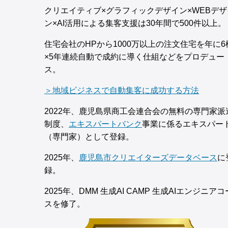
クリエイティブ×グラフィックデザイン×WEBデザ
ン×AI活用による集客支援は30年間で500件以上。
住宅会社のHPから1000万以上の注文住宅を年に6
×5年連続自動で成約に導く仕組などをプロデュー
ス。
＞地域ビジネスで自動集客に成功する方法
2022年、鹿児島県商工会連合会の無料の専門家派
制度、
エキスパートバンク
事業に係るエキスパー
（専門家）として登録。
2025年、
鹿児島市クリエイターズデータベース
に
録。
2025年、DMM 生成AI CAMP 生成AIエンジニアコ
スを修了。