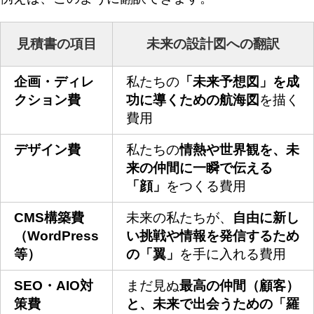
見積書の項目
未来の設計図への翻訳
企画・ディレ
私たちの
「未来予想図」を成
クション費
功に導くための航海図
を描く
費用
デザイン費
私たちの
情熱や世界観を、未
来の仲間に一瞬で伝える
「顔」
をつくる費用
CMS構築費
未来の私たちが、
自由に新し
（WordPress
い挑戦や情報を発信するため
等）
の「翼」
を手に入れる費用
SEO・AIO対
まだ見ぬ
最高の仲間（顧客）
策費
と、未来で出会うための「羅