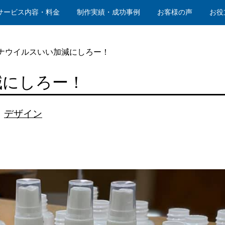
サービス内容・料金
制作実績・成功事例
お客様の声
お役
ナウイルスいい加減にしろー！
減にしろー！
、
デザイン