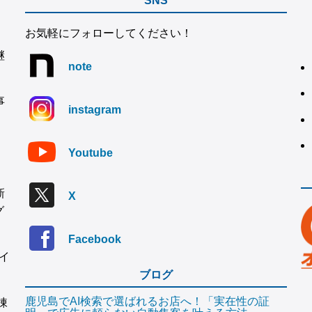
SNS
お気軽にフォローしてください！
継
note
事
instagram
Youtube
新
X
グ
Facebook
イ
ブログ
鹿児島でAI検索で選ばれるお店へ！「実在性の証
棟