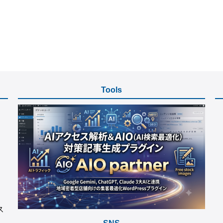
Tools
ス